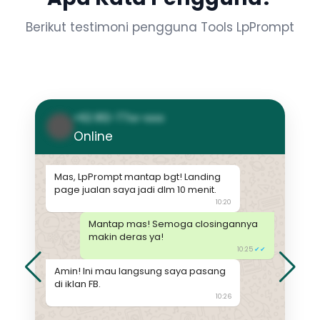
Berikut testimoni pengguna Tools LpPrompt
+62 812-77xx-xxxx
Online
Mas, LpPrompt mantap bgt! Landing
page jualan saya jadi dlm 10 menit.
10:20
Mantap mas! Semoga closingannya
makin deras ya!
10:25
✔✔
Amin! Ini mau langsung saya pasang
di iklan FB.
10:26